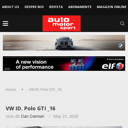
ABOUT US
DESPRE NOI
REVISTA
ABONAMENTE
MAGAZIN ONLINE
Home
VW ID. Polo GTI _16
VW ID. Polo GTI _16
scris de
Dan Damian
May 21, 2026