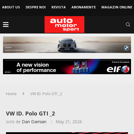
ABOUT US
DESPRE NOI
REVISTA
ABONAMENTE
MAGAZIN ONLINE
Home
VW ID. Polo GTI _2
VW ID. Polo GTI _2
scris de
Dan Damian
May 21, 2026