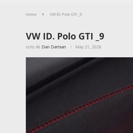
Home
VW ID. Polo GTI _9
VW ID. Polo GTI _9
scris de
Dan Damian
May 21, 2026