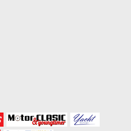
Leapmotor B03X vine în Europa
Garrett Motion lanse
GARRETT ORIGINAL MAXL
March 3, 2026
Nouă...
February 19, 2026