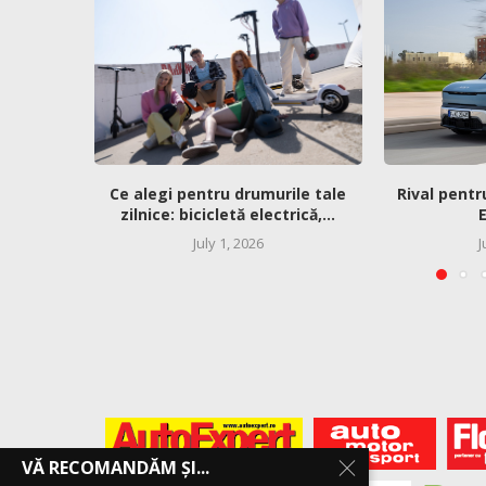
Ce alegi pentru drumurile tale
Rival pentr
zilnice: bicicletă electrică,...
E
July 1, 2026
J
VĂ RECOMANDĂM ȘI...