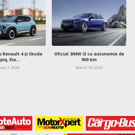
u Renault 4 și Skoda
Oficial: BMW i3 cu autonomie de
piq, Kia...
900 km
une 7, 2026
March 18, 2026