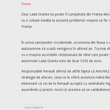
Freon
.
Deși Lada Granta nu poate fi cumpărată din Franța deoare
cu o soluție inedită la această problemă: mașină să fie
Franța.
În urma sancțiunilor occidentale, economia din Rusia s-a
autoturisme să scadă vertiginos în ultimul an. Tocmai 
cu o mașină accesibilă cetățeanului de rând care poate f
automobil Lada Granta este de doar 5250 de euro.
Responsabilii Renault afirmă de altfel faptul că AvtoVA
strategia de afaceri, ceea ce le oferă acestora mână libe
interesant că cei de la Renault acceptă cu seninătate f
asumându-și practic riscul că acestea să se canibalizeze 
LADA GRANTA