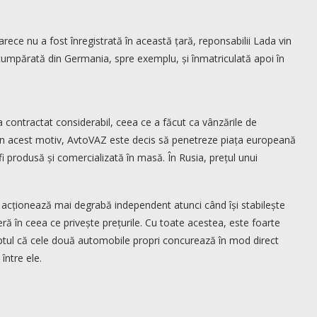
ce nu a fost înregistrată în această țară, reponsabilii Lada vin
 cumpărată din Germania, spre exemplu, și înmatriculată apoi în
 contractat considerabil, ceea ce a făcut ca vânzările de
din acest motiv, AvtoVAZ este decis să penetreze piața europeană
i produsă și comercializată în masă. În Rusia, prețul unui
Z acționează mai degrabă independent atunci când își stabilește
ră în ceea ce privește prețurile. Cu toate acestea, este foarte
aptul că cele două automobile propri concurează în mod direct
între ele.