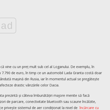
ad
 că vine cu un preț mult sub cel al Loganului. De exemplu, în
7.790 de euro, în timp ce un automobil Lada Granta costă doar
vândută mașină din Rusia, iar în momentul actual se pregătește
afecteze drastic vânzările celor Dacia.
ta prezintă și câteva îmbunătățiri majore menite să facă
zori de parcare, conectivitate bluetooth sau scaune încălzite,
 ce privește sistemul de aer condiționat la nivel de
încărcare cu