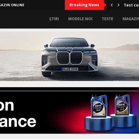
Breaking News
AZIN ONLINE
Test co
ȘTIRI
MODELE NOI
TESTE
MAGAZI