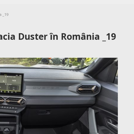
a _19
acia Duster în România _19