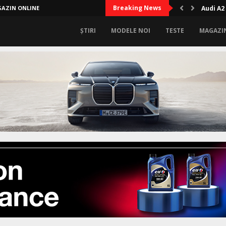
Breaking News
AZIN ONLINE
Audi A2
ȘTIRI
MODELE NOI
TESTE
MAGAZI