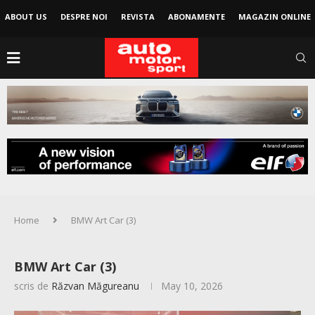
ABOUT US
DESPRE NOI
REVISTA
ABONAMENTE
MAGAZIN ONLINE
Home
BMW Art Car (3)
BMW Art Car (3)
scris de
Răzvan Măgureanu
May 10, 2026