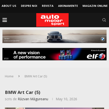
ABOUT US
DESPRE NOI
REVISTA
ABONAMENTE
MAGAZIN ONLINE
Home
BMW Art Car (5)
BMW Art Car (5)
scris de
Răzvan Măgureanu
May 10, 2026