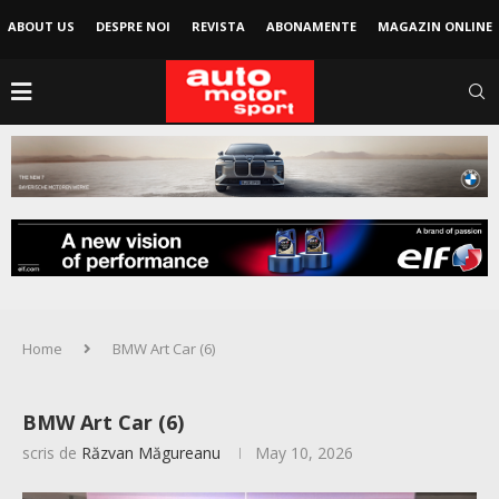
ABOUT US
DESPRE NOI
REVISTA
ABONAMENTE
MAGAZIN ONLINE
Home
BMW Art Car (6)
BMW Art Car (6)
scris de
Răzvan Măgureanu
May 10, 2026