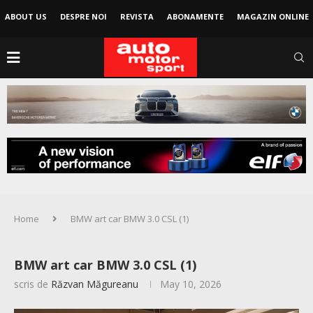
ABOUT US
DESPRE NOI
REVISTA
ABONAMENTE
MAGAZIN ONLINE
Home
BMW art car BMW 3.0 CSL (1)
BMW art car BMW 3.0 CSL (1)
scris de
Răzvan Măgureanu
May 10, 2026