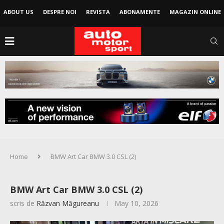
ABOUT US
DESPRE NOI
REVISTA
ABONAMENTE
MAGAZIN ONLINE
Home
BMW Art Car BMW 3.0 CSL (2)
BMW Art Car BMW 3.0 CSL (2)
scris de
Răzvan Măgureanu
May 10, 2026