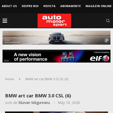
ABOUT US
DESPRE NOI
REVISTA
ABONAMENTE
MAGAZIN ONLINE
Home
BMW art car BMW 3.0 CSL (6)
BMW art car BMW 3.0 CSL (6)
scris de
Răzvan Măgureanu
May 10, 2026