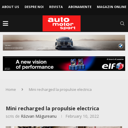
ABOUT US
DESPRE NOI
REVISTA
ABONAMENTE
MAGAZIN ONLINE
Home
Mini recharged la propulsie electrica
Mini recharged la propulsie electrica
scris de
Răzvan Măgureanu
February 10, 2022