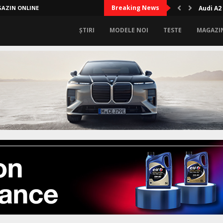
Breaking News
AZIN ONLINE
Audi A2
ȘTIRI
MODELE NOI
TESTE
MAGAZI