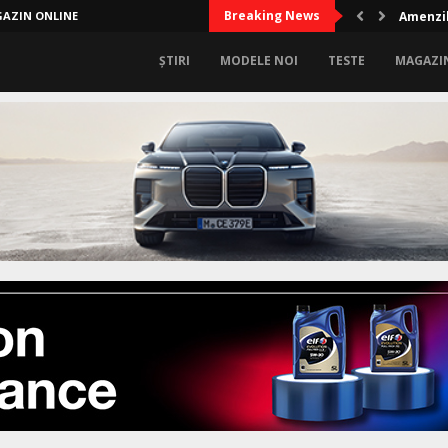
Breaking News
AZIN ONLINE
Amenzil
ȘTIRI
MODELE NOI
TESTE
MAGAZI