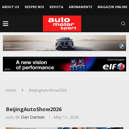
ABOUT US
DESPRE NOI
REVISTA
ABONAMENTE
MAGAZIN ONLINE
Home
BeijingAutoShow2026
BeijingAutoShow2026
scris de
Dan Damian
May 11, 2026