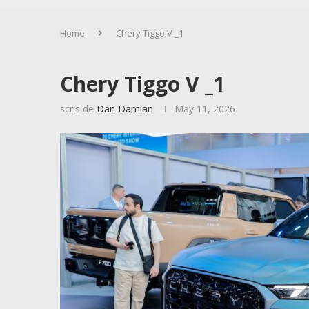
Home
Chery Tiggo V _1
Chery Tiggo V _1
scris de
Dan Damian
May 11, 2026