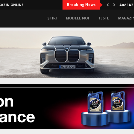
Breaking News
AZIN ONLINE
Audi A2
ȘTIRI
MODELE NOI
TESTE
MAGAZI