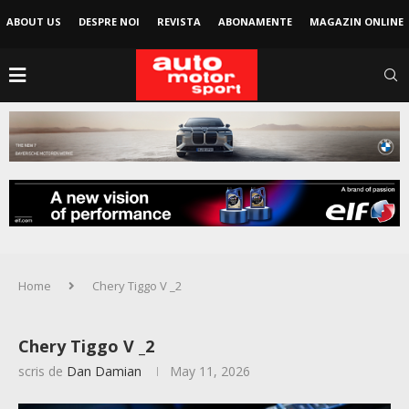
ABOUT US
DESPRE NOI
REVISTA
ABONAMENTE
MAGAZIN ONLINE
Home
Chery Tiggo V _2
Chery Tiggo V _2
scris de
Dan Damian
May 11, 2026