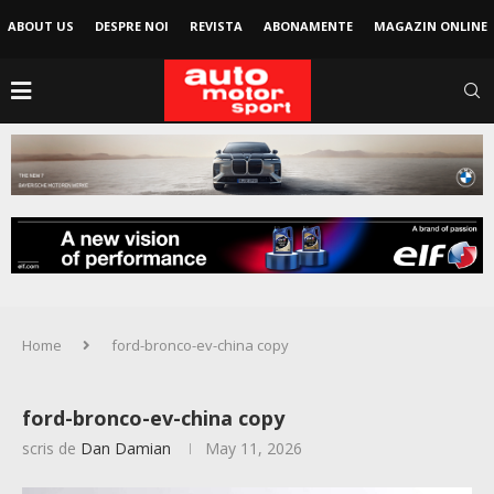
ABOUT US
DESPRE NOI
REVISTA
ABONAMENTE
MAGAZIN ONLINE
Home
ford-bronco-ev-china copy
ford-bronco-ev-china copy
scris de
Dan Damian
May 11, 2026