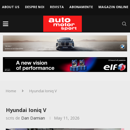
ABOUT US
DESPRE NOI
REVISTA
ABONAMENTE
MAGAZIN ONLINE
Home
Hyundai Ioniq V
Hyundai Ioniq V
scris de
Dan Damian
May 11, 2026