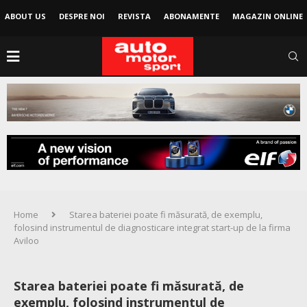
ABOUT US
DESPRE NOI
REVISTA
ABONAMENTE
MAGAZIN ONLINE
Home
Starea bateriei poate fi măsurată, de exemplu,
folosind instrumentul de diagnosticare integrat start-up de la firma
Aviloo
Starea bateriei poate fi măsurată, de
exemplu, folosind instrumentul de