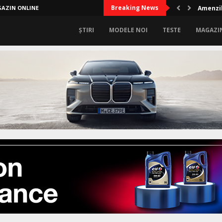
Breaking News
AZIN ONLINE
Amenzil
ȘTIRI
MODELE NOI
TESTE
MAGAZI