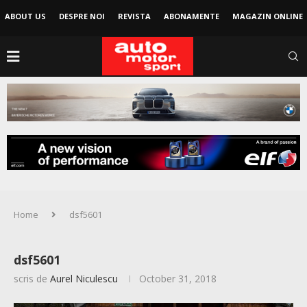
ABOUT US
DESPRE NOI
REVISTA
ABONAMENTE
MAGAZIN ONLINE
Home
dsf5601
dsf5601
scris de
Aurel Niculescu
October 31, 2018