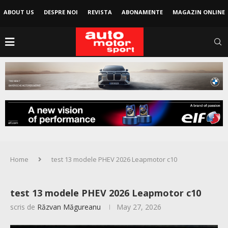
ABOUT US
DESPRE NOI
REVISTA
ABONAMENTE
MAGAZIN ONLINE
Home
test 13 modele PHEV 2026 Leapmotor c10
test 13 modele PHEV 2026 Leapmotor c10
scris de
Răzvan Măgureanu
May 27, 2026