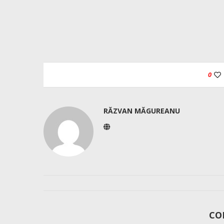
0
RĂZVAN MĂGUREANU
CO