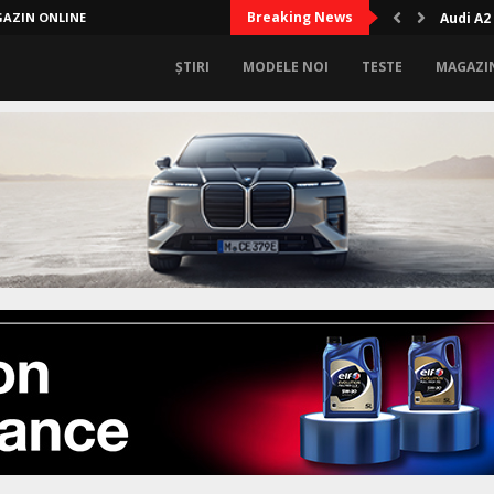
Breaking News
AZIN ONLINE
Audi A2
ȘTIRI
MODELE NOI
TESTE
MAGAZI