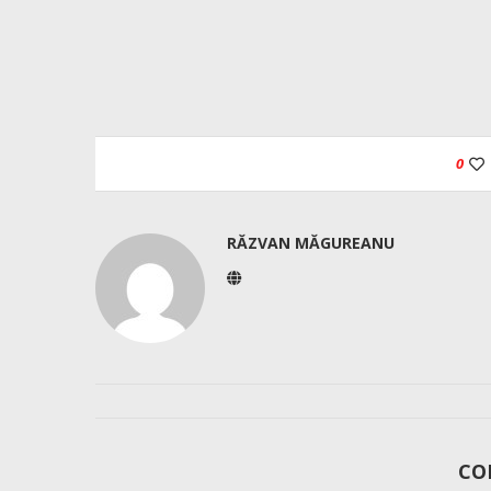
0
RĂZVAN MĂGUREANU
CO