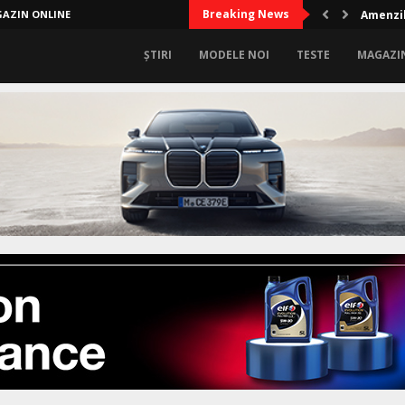
Breaking News
AZIN ONLINE
Amenzil
ȘTIRI
MODELE NOI
TESTE
MAGAZI