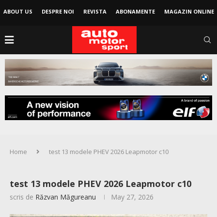
ABOUT US
DESPRE NOI
REVISTA
ABONAMENTE
MAGAZIN ONLINE
Home
test 13 modele PHEV 2026 Leapmotor c10
test 13 modele PHEV 2026 Leapmotor c10
scris de
Răzvan Măgureanu
May 27, 2026