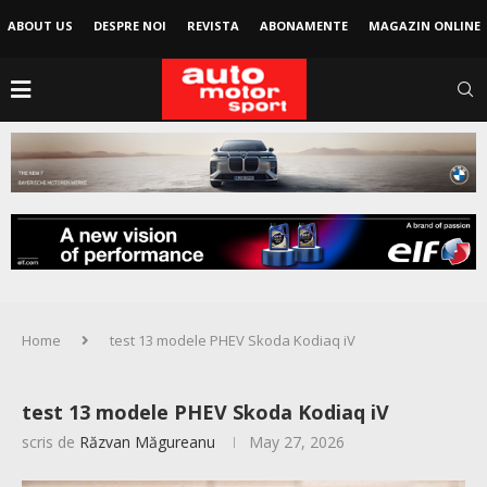
ABOUT US
DESPRE NOI
REVISTA
ABONAMENTE
MAGAZIN ONLINE
Home
test 13 modele PHEV Skoda Kodiaq iV
test 13 modele PHEV Skoda Kodiaq iV
scris de
Răzvan Măgureanu
May 27, 2026