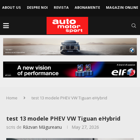
ABOUT US
DESPRE NOI
REVISTA
ABONAMENTE
MAGAZIN ONLINE
Home
test 13 modele PHEV VW Tiguan eHybrid
test 13 modele PHEV VW Tiguan eHybrid
scris de
Răzvan Măgureanu
May 27, 2026