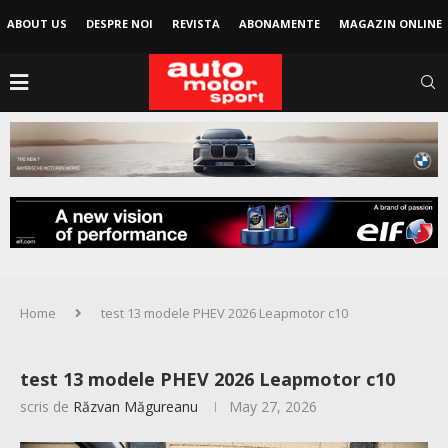
ABOUT US
DESPRE NOI
REVISTA
ABONAMENTE
MAGAZIN ONLINE
Home
test 13 modele PHEV 2026 Leapmotor c10
test 13 modele PHEV 2026 Leapmotor c10
scris de
Răzvan Măgureanu
May 27, 2026