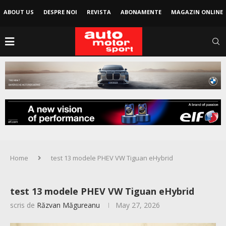
ABOUT US
DESPRE NOI
REVISTA
ABONAMENTE
MAGAZIN ONLINE
Home
test 13 modele PHEV VW Tiguan eHybrid
test 13 modele PHEV VW Tiguan eHybrid
scris de
Răzvan Măgureanu
May 27, 2026