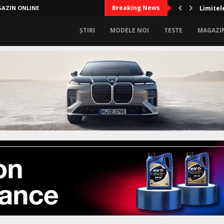
Breaking News
AZIN ONLINE
Limitel
ȘTIRI
MODELE NOI
TESTE
MAGAZI