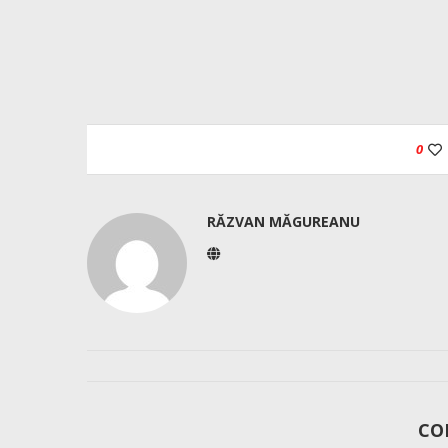
0
RĂZVAN MĂGUREANU
CO