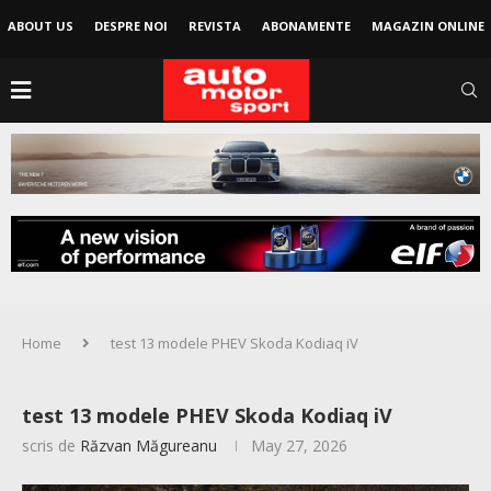
ABOUT US
DESPRE NOI
REVISTA
ABONAMENTE
MAGAZIN ONLINE
Home
test 13 modele PHEV Skoda Kodiaq iV
test 13 modele PHEV Skoda Kodiaq iV
scris de
Răzvan Măgureanu
May 27, 2026