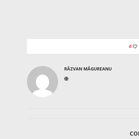
0
RĂZVAN MĂGUREANU
CO