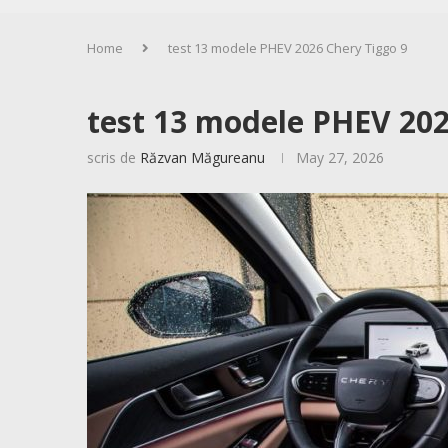
Home
test 13 modele PHEV 2026 Chery Tiggo 9
test 13 modele PHEV 202
scris de
Răzvan Măgureanu
May 27, 2026