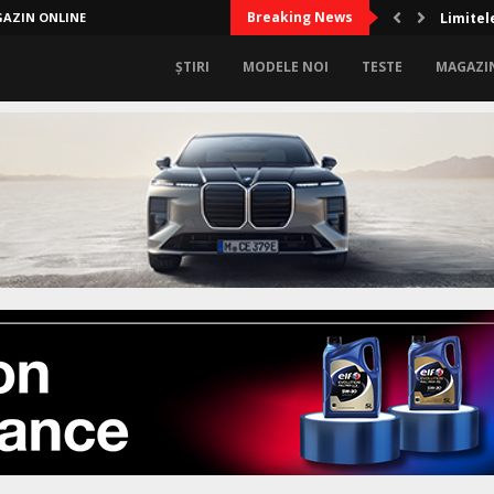
Breaking News
AZIN ONLINE
Limitel
ȘTIRI
MODELE NOI
TESTE
MAGAZI