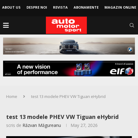
ABOUT US
DESPRE NOI
REVISTA
ABONAMENTE
MAGAZIN ONLINE
Home
test 13 modele PHEV VW Tiguan eHybrid
test 13 modele PHEV VW Tiguan eHybrid
scris de
Răzvan Măgureanu
May 27, 2026