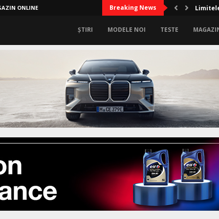
Breaking News
AZIN ONLINE
Limitel
ȘTIRI
MODELE NOI
TESTE
MAGAZI