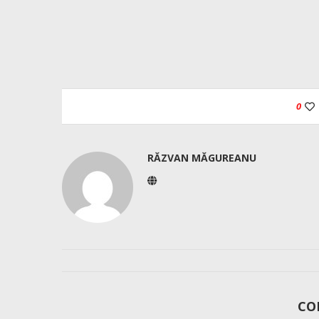
0
RĂZVAN MĂGUREANU
CO