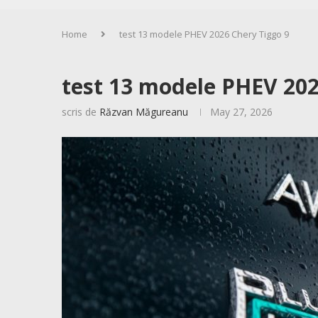
Home
test 13 modele PHEV 2026 Chery Tiggo 9
test 13 modele PHEV 202
scris de
Răzvan Măgureanu
May 27, 2026