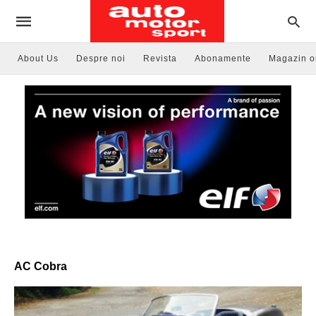
About Us
Despre noi
Revista
Abonamente
Magazin o
AC Cobra