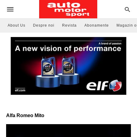
About Us
Despre noi
Revista
Abonamente
Magazin o
Alfa Romeo Mito