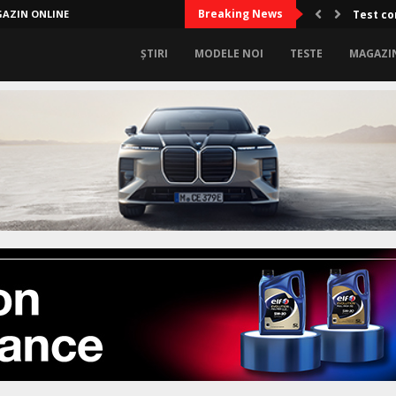
Breaking News
AZIN ONLINE
Test co
ȘTIRI
MODELE NOI
TESTE
MAGAZI