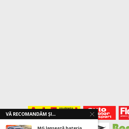
VĂ RECOMANDĂM ȘI...
MG lansează bateria