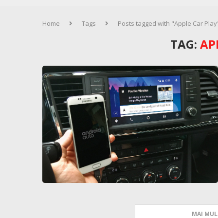
Home
Tags
Posts tagged with "Apple Car Play
TAG:
AP
MAI MUL