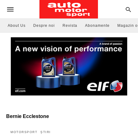
About Us
Despre noi
Revista
Abonamente
Magazin o
Bernie Ecclestone
MOTORSPORT
ȘTIRI