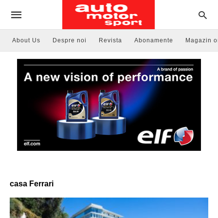
About Us
Despre noi
Revista
Abonamente
Magazin o
casa Ferrari