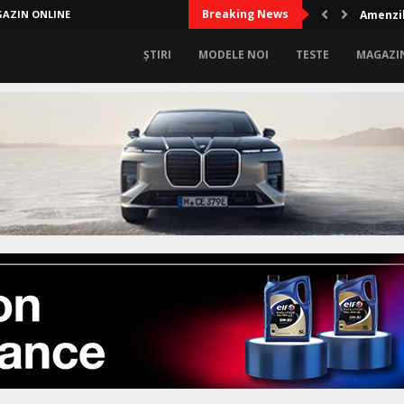
Breaking News
AZIN ONLINE
Amenzil
ȘTIRI
MODELE NOI
TESTE
MAGAZI