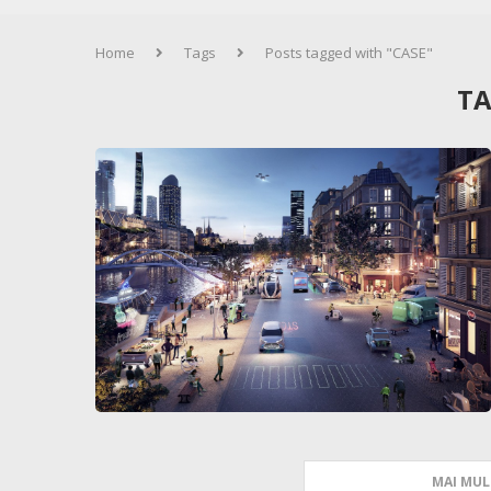
Home
Tags
Posts tagged with "CASE"
TA
MAI MUL