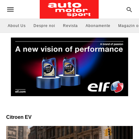
About Us
Despre noi
Revista
Abonamente
Magazin o
Citroen EV