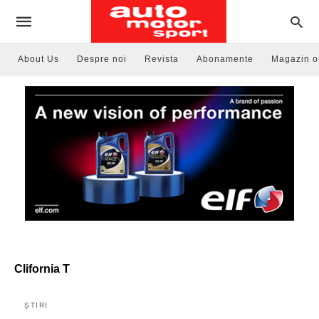
About Us
Despre noi
Revista
Abonamente
Magazin o
Clifornia T
ȘTIRI