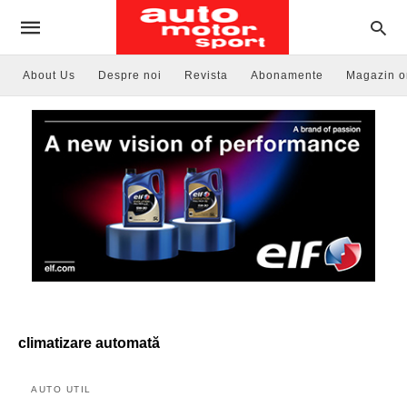
About Us
Despre noi
Revista
Abonamente
Magazin o
climatizare automată
AUTO UTIL