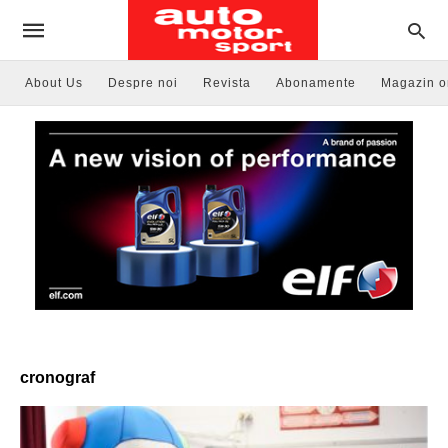
About Us
Despre noi
Revista
Abonamente
Magazin o
cronograf