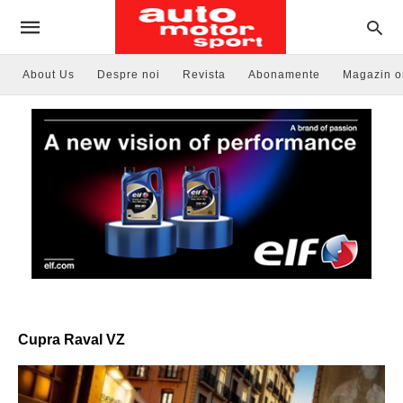
About Us
Despre noi
Revista
Abonamente
Magazin o
Cupra Raval VZ