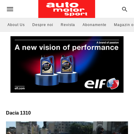
About Us
Despre noi
Revista
Abonamente
Magazin o
Dacia 1310