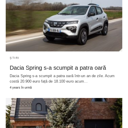
ȘTIRI
Dacia Spring s-a scumpit a patra oară
Dacia Spring s-a scumpit a patra oară într-un an de zile. Acum
costă 20.900 euro față de 18.100 euro acum…
4 years în urmă