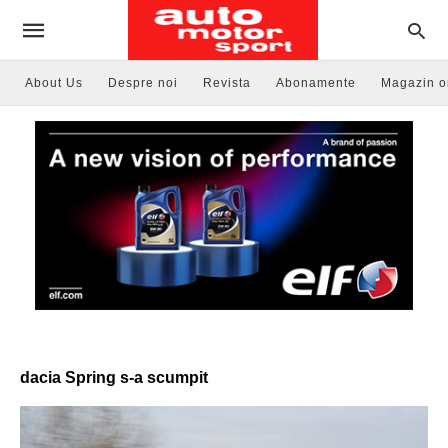
About Us
Despre noi
Revista
Abonamente
Magazin o
dacia Spring s-a scumpit