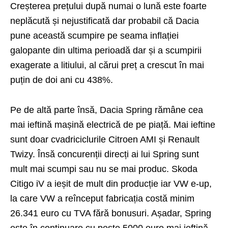
Creșterea prețului după numai o lună este foarte
neplăcută și nejustificată dar probabil că Dacia
pune această scumpire pe seama inflației
galopante din ultima perioadă dar și a scumpirii
exagerate a litiului, al cărui preț a crescut în mai
puțin de doi ani cu 438%.
Pe de altă parte însă, Dacia Spring rămâne cea
mai ieftină mașină electrică de pe piață. Mai ieftine
sunt doar cvadriciclurile Citroen AMI și Renault
Twizy. Însă concurenții direcți ai lui Spring sunt
mult mai scumpi sau nu se mai produc. Skoda
Citigo iV a ieșit de mult din producție iar VW e-up,
la care VW a reînceput fabricația costă minim
26.341 euro cu TVA fără bonusuri. Așadar, Spring
este în continuare cu peste 5000 euro mai ieftină